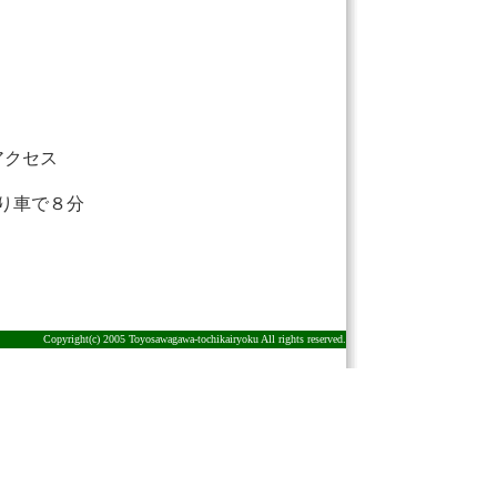
アクセス
り車で８分
Copyright(c) 2005 Toyosawagawa-tochikairyoku All rights reserved.