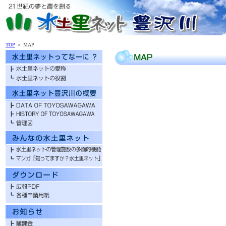
TOP
＞ MAP