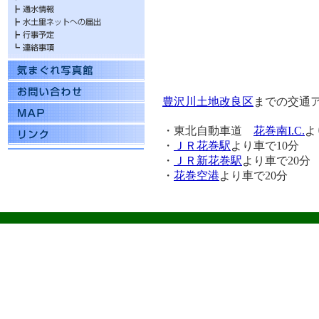
豊沢川土地改良区
までの交通
・東北自動車道
花巻南I.C.
よ
・
ＪＲ花巻駅
より車で10分
・
ＪＲ新花巻駅
より車で20分
・
花巻空港
より車で20分